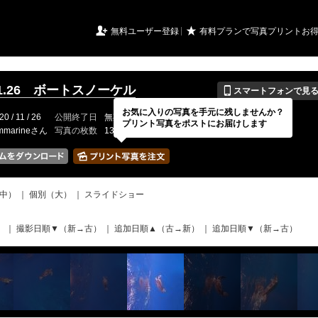
URIアルバム

★
無料ユーザー登録
有料プランで写真プリントお
📱
.11.26 ボートスノーケル
スマートフォンで見
お気に入りの写真を手元に残しませんか？
20 / 11 / 26
公開終了日
無期限
イベントの期間
---
プリント写真をポストにお届けします
mmarineさん
写真の枚数
135 / 2000枚
中）
｜
個別（大）
｜
スライドショー
）
｜
撮影日順▼（新→古）
｜
追加日順▲（古→新）
｜
追加日順▼（新→古）