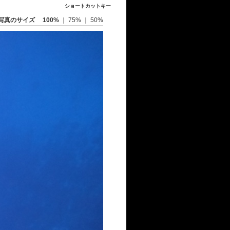
ショートカットキー
写真のサイズ
100%
｜
75%
｜
50%