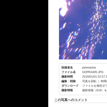
投稿者名
jammarine
ファイル名
GOPR4495.JPG
撮影時間
2016/01/01 02:57:
編集・削除
写真を回転
｜
時間
ダウンロード
ファイルを個別ダ
撮影情報
撮影情報（Exif）
この写真へのコメント