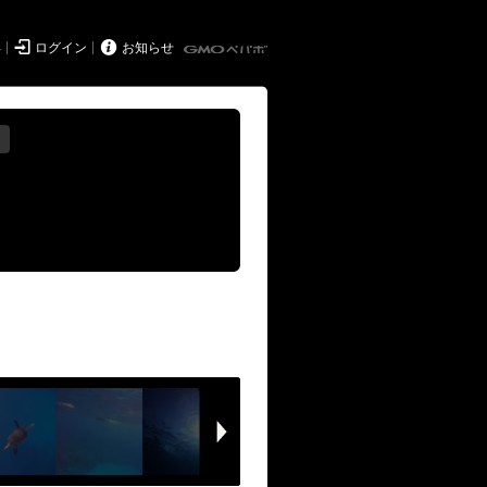


得
ログイン
お知らせ
る