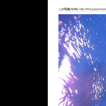
この写真のURL
http://30d.jp/jammar