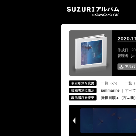
SUZ
2020
作成日
20
管理者
ja
一覧（小）
｜
一覧（
jammarine
｜
すべて
撮影日順▲（古→新