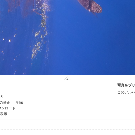
写真をプ
このアルバ
18
の修正
｜
削除
ウンロード
を表示