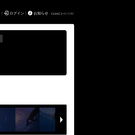


得
ログイン
お知らせ
る