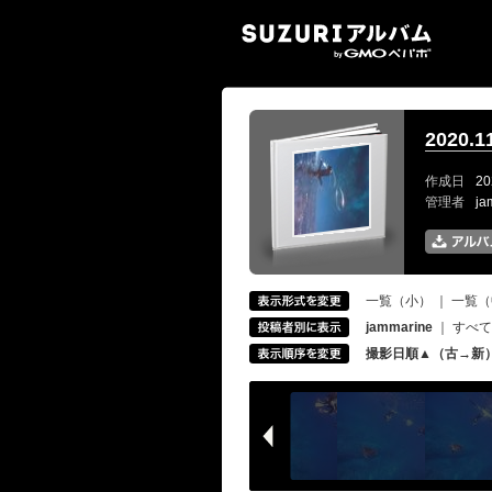
SUZ
2020
作成日
20
管理者
ja
一覧（小）
｜
一覧（
jammarine
｜
すべて
撮影日順▲（古→新