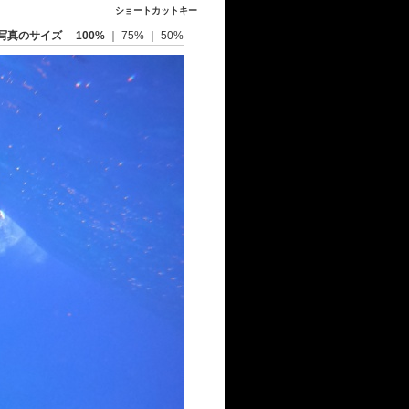
ショートカットキー
写真のサイズ
100%
｜
75%
｜
50%