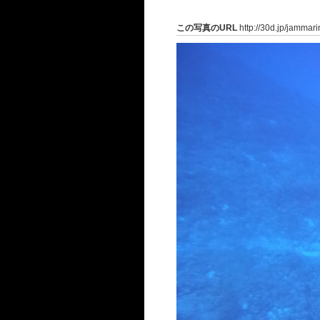
この写真のURL
http://30d.jp/jammar