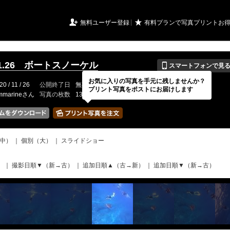
URIアルバム

★
無料ユーザー登録
有料プランで写真プリントお
📱
.11.26 ボートスノーケル
スマートフォンで見
お気に入りの写真を手元に残しませんか？
20 / 11 / 26
公開終了日
無期限
イベントの期間
---
プリント写真をポストにお届けします
mmarineさん
写真の枚数
135 / 2000枚
中）
｜
個別（大）
｜
スライドショー
）
｜
撮影日順▼（新→古）
｜
追加日順▲（古→新）
｜
追加日順▼（新→古）