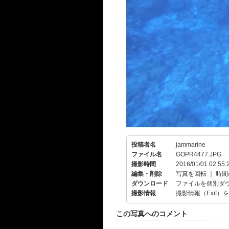
投稿者名
jammarine
ファイル名
GOPR4477.JPG
撮影時間
2016/01/01 02:55:
編集・削除
写真を回転
｜
時間
ダウンロード
ファイルを個別ダ
撮影情報
撮影情報（Exif）
この写真へのコメント