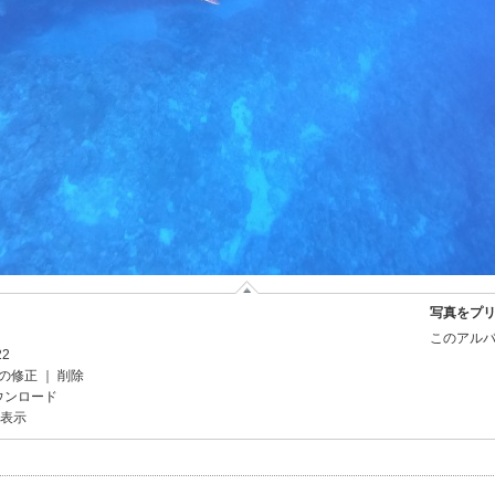
写真をプ
このアルバ
22
の修正
｜
削除
ウンロード
を表示