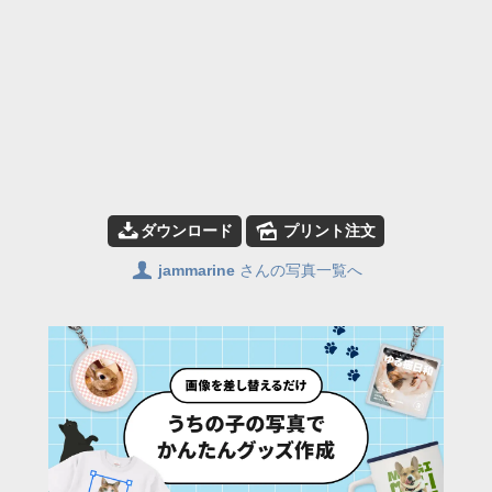
📥
🌄
ダウンロード
プリント注文
👤
jammarine
さんの写真一覧へ