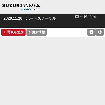
📅
🌄
---
135枚
2020.11.26 ボートスノーケル
➕
⚡

⚙
写真を追加
更新情報