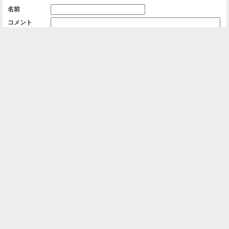
名前
コメント
削除用パスワード

一覧に戻る
Android™ アプリのインストール
Android™ からオンラインアルバムの作成・編
集、共有ができます。
インストール
⌂
📕
ホーム
アルバムを作成