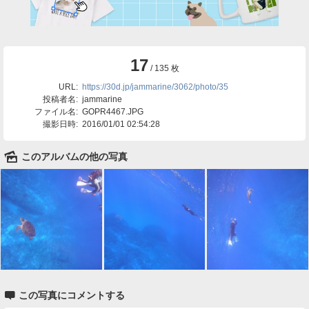
17
/ 135 枚
URL:
https://30d.jp/jammarine/3062/photo/35
投稿者名:
jammarine
ファイル名:
GOPR4467.JPG
撮影日時:
2016/01/01 02:54:28
🌄
このアルバムの他の写真

この写真にコメントする