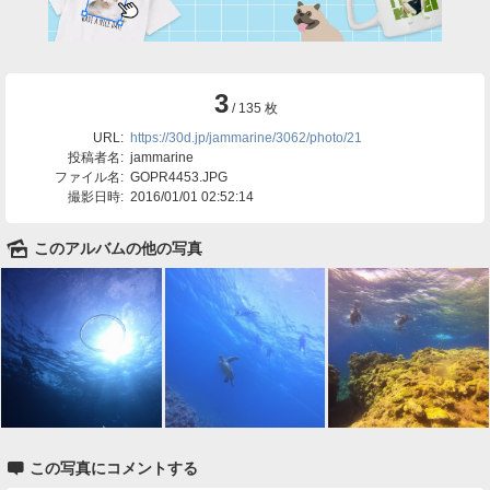
3
/ 135 枚
URL:
https://30d.jp/jammarine/3062/photo/21
投稿者名:
jammarine
ファイル名:
GOPR4453.JPG
撮影日時:
2016/01/01 02:52:14
🌄
このアルバムの他の写真

この写真にコメントする