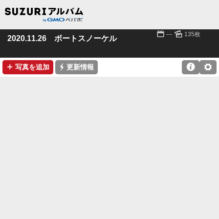
📅
🌄
---
135枚
2020.11.26 ボートスノーケル
➕
⚡

⚙
写真を追加
更新情報