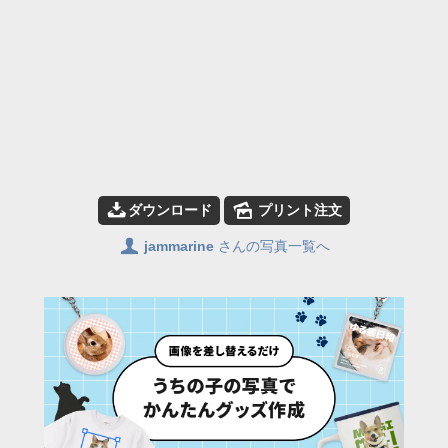
📥
🌄
ダウンロード
プリント注文
👤
jammarine
さんの写真一覧へ