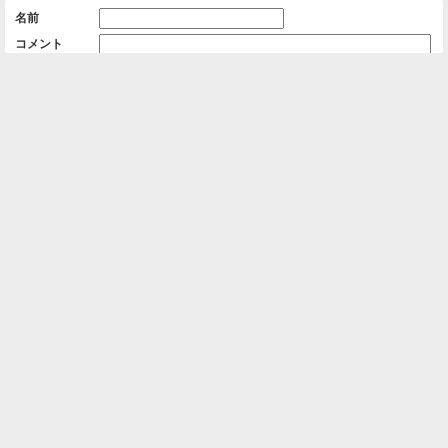
名前
コメント
削除用パスワード

一覧に戻る
Android™ アプリのインストール
Android™ からオンラインアルバムの作成・編
集、共有ができます。
インストール
⌂
📕
ホーム
アルバムを作成