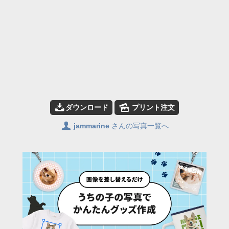
📥
🌄
ダウンロード
プリント注文
👤
jammarine
さんの写真一覧へ