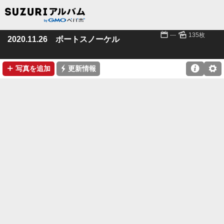
📅
🌄
---
135枚
2020.11.26 ボートスノーケル
➕
⚡

⚙
写真を追加
更新情報