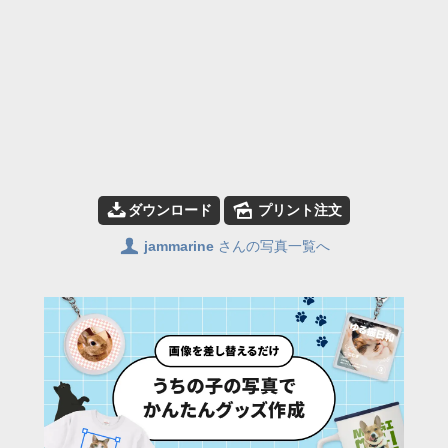
📥
🌄
ダウンロード
プリント注文
👤
jammarine
さんの写真一覧へ