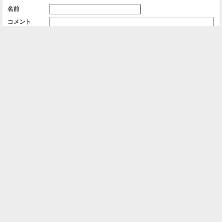
名前
コメント
削除用パスワード

一覧に戻る
Android™ アプリのインストール
Android™ からオンラインアルバムの作成・編
集、共有ができます。
インストール
⌂
📕
ホーム
アルバムを作成