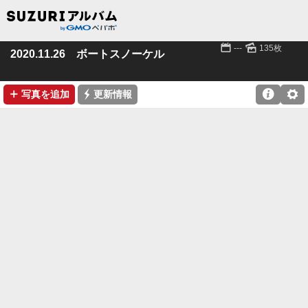
📅
🌄
---
135枚
2020.11.26 ボートスノーケル
➕
⚡

⚙
写真を追加
更新情報