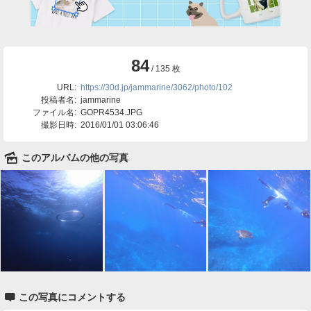
84
/ 135 枚
URL:
https://30d.jp/jammarine/3062/photo/102
投稿者名:
jammarine
ファイル名:
GOPR4534.JPG
撮影日時:
2016/01/01 03:06:46
🌄
このアルバムの他の写真

この写真にコメントする