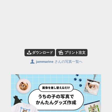
📥
🌄
ダウンロード
プリント注文
👤
jammarine
さんの写真一覧へ