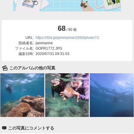
68
/ 90 枚
URL:
https://30d.jp/jammarine/2650/photo/72
投稿者名:
jammarine
ファイル名:
GOPR1772.JPG
撮影日時:
2020/07/31 09:31:03
🌄
このアルバムの他の写真

この写真にコメントする