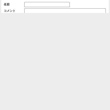
名前
コメント
削除用パスワード

一覧に戻る
Android™ アプリのインストール
Android™ からオンラインアルバムの作成・編
集、共有ができます。
インストール
⌂
📕
ホーム
アルバムを作成