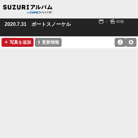
📅
🌄
---
90枚
2020.7.31 ボートスノーケル
➕
⚡

⚙
写真を追加
更新情報