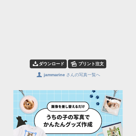
📥
🌄
ダウンロード
プリント注文
👤
jammarine
さんの写真一覧へ