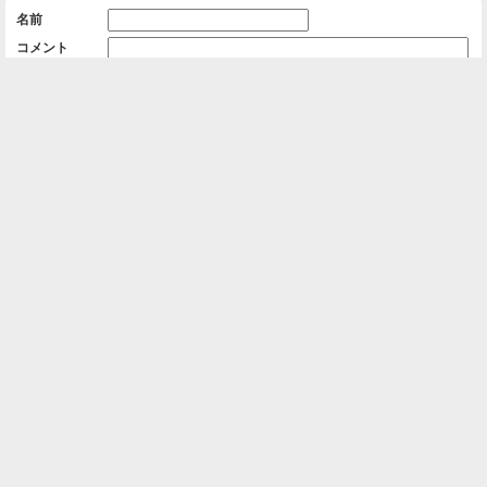
名前
コメント
削除用パスワード

一覧に戻る
Android™ アプリのインストール
Android™ からオンラインアルバムの作成・編
集、共有ができます。
インストール
⌂
📕
ホーム
アルバムを作成