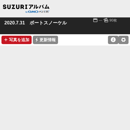
📅
🌄
---
90枚
2020.7.31 ボートスノーケル
➕
⚡

⚙
写真を追加
更新情報