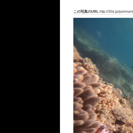
この写真のURL
http://30d.jp/jammar