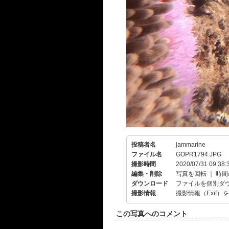
投稿者名
jammarine
ファイル名
GOPR1794.JPG
撮影時間
2020/07/31 09:38:
編集・削除
写真を回転
｜
時間
ダウンロード
ファイルを個別ダ
撮影情報
撮影情報（Exif）
この写真へのコメント