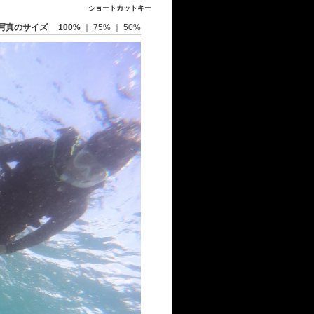
ショートカットキー
写真のサイズ
100%
｜
75%
｜
50%