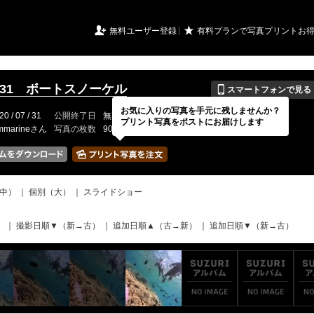
URIアルバム

★
無料ユーザー登録
有料プランで写真プリントお
📱
.7.31 ボートスノーケル
スマートフォンで見る
お気に入りの写真を手元に残しませんか？
20 / 07 / 31
公開終了日
無期限
イベントの期間
---
プリント写真をポストにお届けします
mmarineさん
写真の枚数
90 / 2000枚
中）
｜
個別（大）
｜
スライドショー
）
｜
撮影日順▼（新→古）
｜
追加日順▲（古→新）
｜
追加日順▼（新→古）