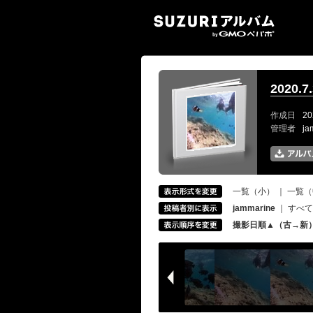
SUZ
2020
作成日
20
管理者
ja
一覧（小）
｜
一覧（
jammarine
｜
すべて
撮影日順▲（古→新