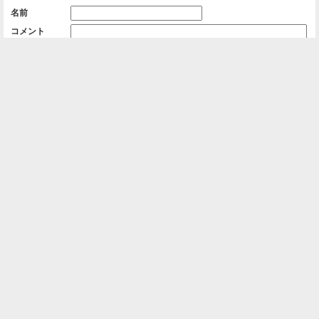
名前
コメント
削除用パスワード

一覧に戻る
Android™ アプリのインストール
Android™ からオンラインアルバムの作成・編
集、共有ができます。
インストール
⌂
📕
ホーム
アルバムを作成