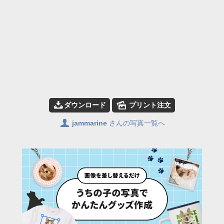
📥
🌄
ダウンロード
プリント注文
👤
jammarine
さんの写真一覧へ