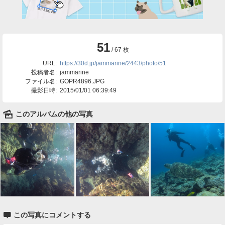
51
/ 67 枚
URL:
https://30d.jp/jammarine/2443/photo/51
投稿者名:
jammarine
ファイル名:
GOPR4896.JPG
撮影日時:
2015/01/01 06:39:49
🌄
このアルバムの他の写真

この写真にコメントする