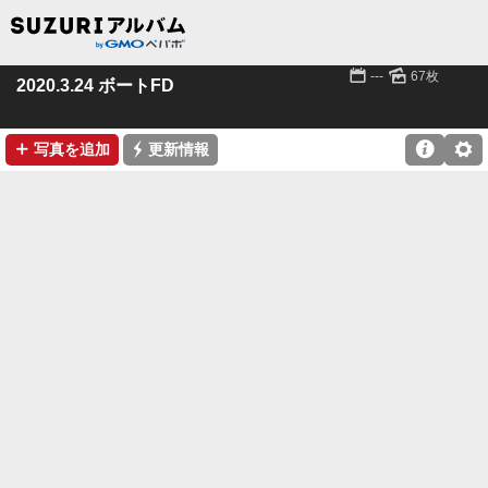
📅
🌄
---
67枚
2020.3.24 ボートFD
➕
⚡

⚙
写真を追加
更新情報