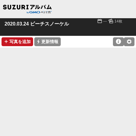
📅
🌄
---
14枚
2020.03.24 ビーチスノーケル
➕
⚡

⚙
写真を追加
更新情報