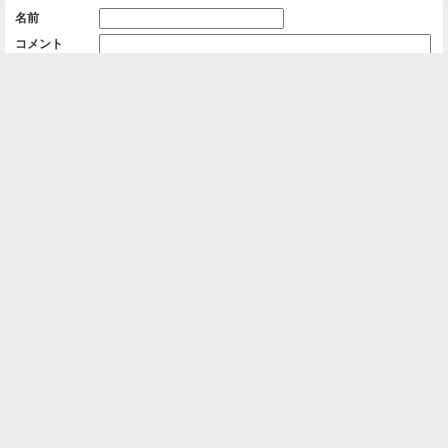
名前
コメント
削除用パスワード

一覧に戻る
Android™ アプリのインストール
Android™ からオンラインアルバムの作成・編
集、共有ができます。
インストール
⌂
📕
ホーム
アルバムを作成