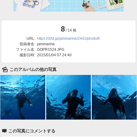
8
/ 14 枚
URL:
https://30d.jp/jammarine/2441/photo/8
投稿者名:
jammarine
ファイル名:
GOPR1524.JPG
撮影日時:
2015/01/04 07:24:40
🌄
このアルバムの他の写真

この写真にコメントする