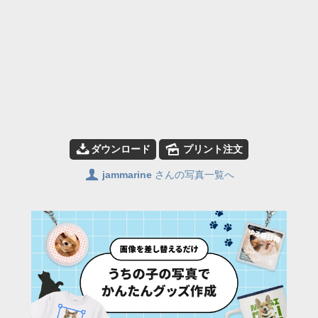
📥
🌄
ダウンロード
プリント注文
👤
jammarine
さんの写真一覧へ