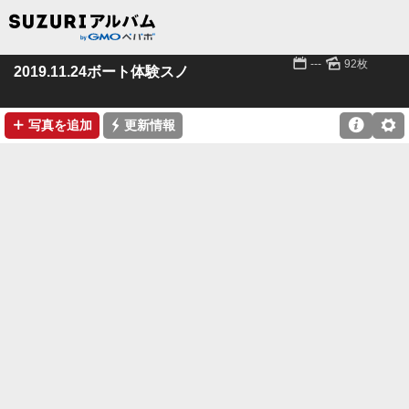
📅
🌄
---
92枚
2019.11.24ボート体験スノ
➕
⚡

⚙
写真を追加
更新情報