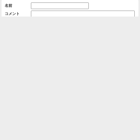
名前
コメント
削除用パスワード

一覧に戻る
Android™ アプリのインストール
Android™ からオンラインアルバムの作成・編
集、共有ができます。
インストール
⌂
📕
ホーム
アルバムを作成