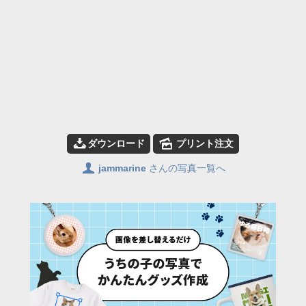
📥
🌄
ダウンロード
プリント注文
👤
jammarine
さんの写真一覧へ