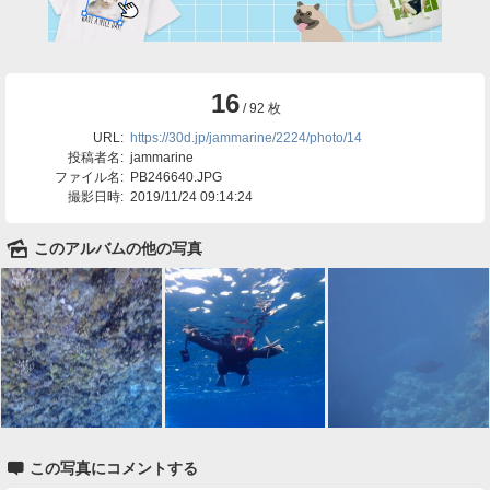
16
/ 92 枚
URL:
https://30d.jp/jammarine/2224/photo/14
投稿者名:
jammarine
ファイル名:
PB246640.JPG
撮影日時:
2019/11/24 09:14:24
🌄
このアルバムの他の写真

この写真にコメントする