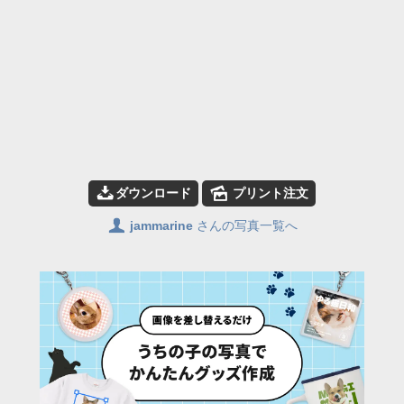
📥
🌄
ダウンロード
プリント注文
👤
jammarine
さんの写真一覧へ