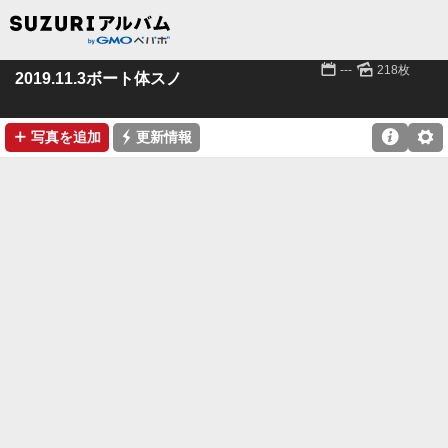
📅
🌄
---
218枚
2019.11.3ボート体スノ
➕
⚡

⚙
写真を追加
更新情報