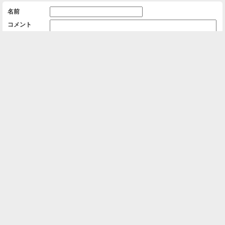
名前
コメント
削除用パスワード

一覧に戻る
Android™ アプリのインストール
Android™ からオンラインアルバムの作成・編
集、共有ができます。
インストール