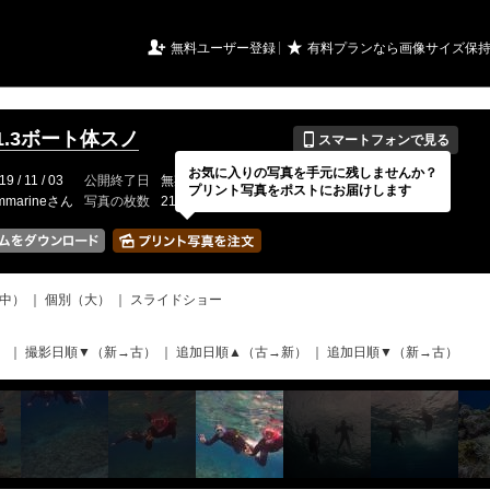
URIアルバム

★
無料ユーザー登録
有料プランなら画像サイズ保
📱
.11.3ボート体スノ
スマートフォンで見る
お気に入りの写真を手元に残しませんか？
19 / 11 / 03
公開終了日
無期限
イベントの期間
---
プリント写真をポストにお届けします
mmarineさん
写真の枚数
218 / 2000枚
中）
｜
個別（大）
｜
スライドショー
）
｜
撮影日順▼（新→古）
｜
追加日順▲（古→新）
｜
追加日順▼（新→古）