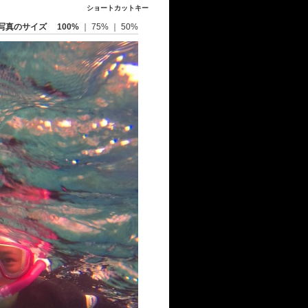
ショートカットキー
写真のサイズ
100%
｜
75%
｜
50%