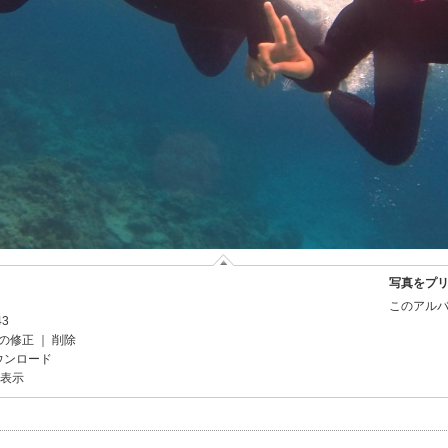
写真をプ
このアルバ
43
の修正
｜
削除
ウンロード
を表示