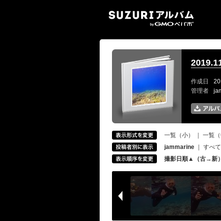
SUZ
2019
作成日
20
管理者
ja
一覧（小）
｜
一覧（
jammarine
｜
すべて
撮影日順▲（古→新