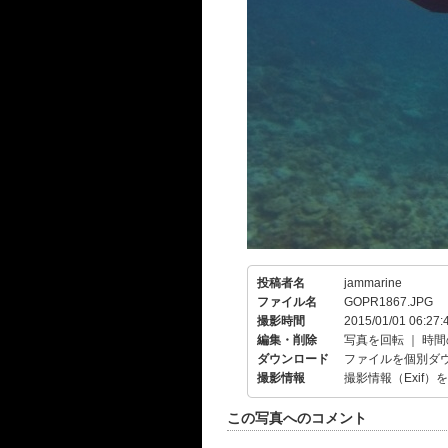
投稿者名
jammarine
ファイル名
GOPR1867.JPG
撮影時間
2015/01/01 06:27:
編集・削除
写真を回転
｜
時間
ダウンロード
ファイルを個別ダ
撮影情報
撮影情報（Exif）
この写真へのコメント