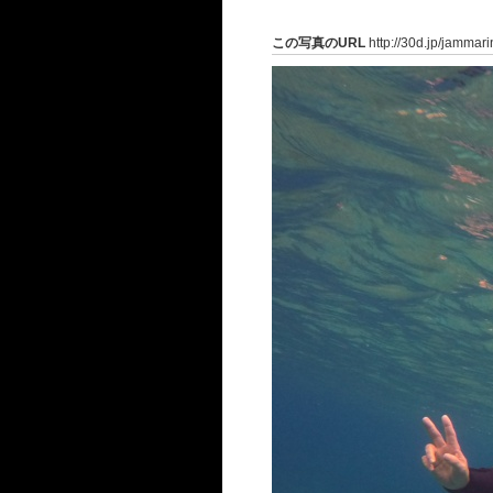
この写真のURL
http://30d.jp/jammar