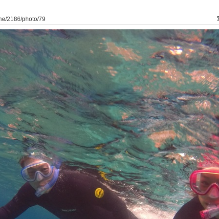
ine/2186/photo/79