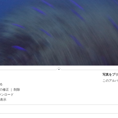
写真をプ
このアルバ
05
の修正
｜
削除
ウンロード
を表示