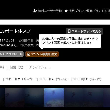
URIアルバム

★
無料ユーザー登録
有料プランで写真プリントお
📱
.11.3ボート体スノ
スマートフォンで見る
お気に入りの写真を手元に残しませんか？
19 / 11 / 03
公開終了日
無期限
イベントの期間
---
プリント写真をポストにお届けします
mmarineさん
写真の枚数
218 / 2000枚
中）
｜
個別（大）
｜
スライドショー
）
｜
撮影日順▼（新→古）
｜
追加日順▲（古→新）
｜
追加日順▼（新→古）