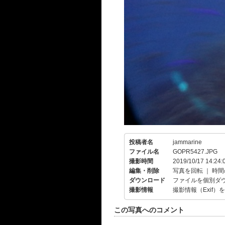
投稿者名
jammarine
ファイル名
GOPR5427.JPG
撮影時間
2019/10/17 14:24:
編集・削除
写真を回転
｜
時間
ダウンロード
ファイルを個別ダ
撮影情報
撮影情報（Exif）
この写真へのコメント