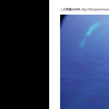
この写真のURL
http://30d.jp/jammar