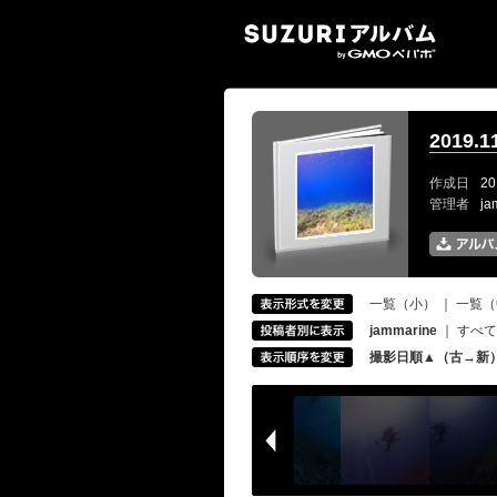
SUZ
2019
作成日
20
管理者
ja
一覧（小）
｜
一覧（
jammarine
｜
すべて
撮影日順▲（古→新