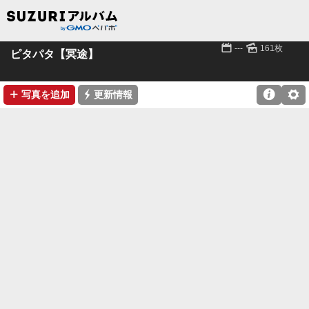
📅
🌄
---
161枚
ピタパタ【冥途】
➕
⚡

⚙
写真を追加
更新情報