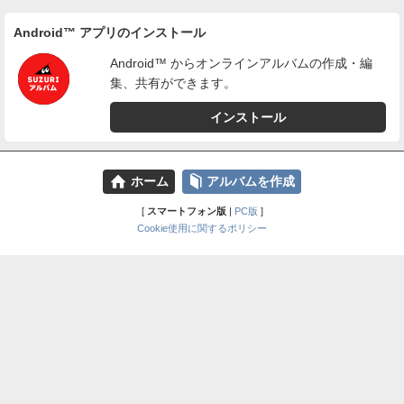
Android™ アプリのインストール
Android™ からオンラインアルバムの作成・編
集、共有ができます。
インストール
⌂
📕
ホーム
アルバムを作成
[
スマートフォン版
|
PC版
]
Cookie使用に関するポリシー