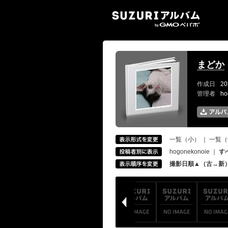
SUZ
まどか
作成日
20
管理者
ho
一覧（小）
｜
一覧（
hogonekonoie
｜
す
撮影日順▲（古→新