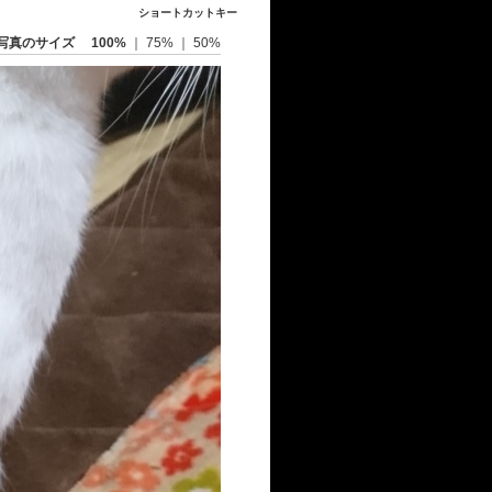
ショートカットキー
写真のサイズ
100%
｜
75%
｜
50%