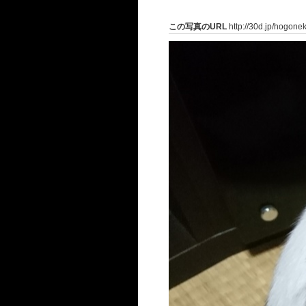
この写真のURL
http://30d.jp/hogone