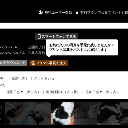
URIアルバム

★
無料ユーザー登録
有料プランで写真プリントお
📱
スマートフォンで見る
お気に入りの写真を手元に残しませんか？
22 / 01 / 14
公開終了日
無期限
イベントの期間
---
プリント写真をポストにお届けします
gonekonoieさん
写真の枚数
33 / 2000枚
中）
｜
個別（大）
｜
スライドショー
べて
）
｜
撮影日順▼（新→古）
｜
追加日順▲（古→新）
｜
追加日順▼（新→古）