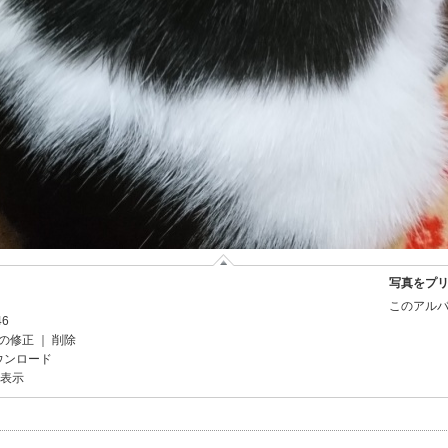
写真をプ
このアルバ
46
の修正
｜
削除
ウンロード
を表示