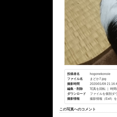
投稿者名
hogonekonoie
ファイル名
まどか7.jpg
撮影時間
2020/01/09 21:16:
編集・削除
写真を回転
｜
時間
ダウンロード
ファイルを個別ダ
撮影情報
撮影情報（Exif）
この写真へのコメント