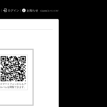


得
ログイン
お知らせ
スマートフォンからもア
ルバムを閲覧できます。