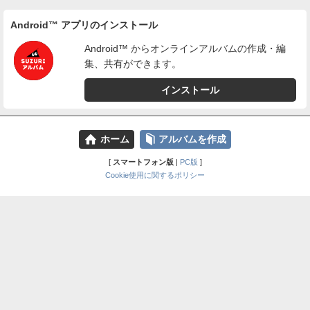
Android™ アプリのインストール
Android™ からオンラインアルバムの作成・編
集、共有ができます。
インストール
⌂
📕
ホーム
アルバムを作成
[
スマートフォン版
|
PC版
]
Cookie使用に関するポリシー