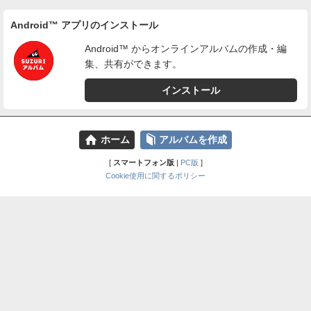
Android™ アプリのインストール
Android™ からオンラインアルバムの作成・編
集、共有ができます。
インストール
⌂
📕
ホーム
アルバムを作成
[
スマートフォン版
|
PC版
]
Cookie使用に関するポリシー