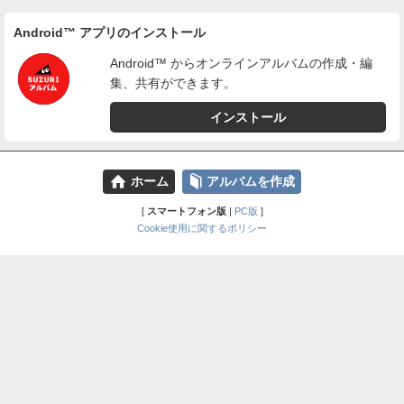
Android™ アプリのインストール
Android™ からオンラインアルバムの作成・編
集、共有ができます。
インストール
⌂
📕
ホーム
アルバムを作成
[
スマートフォン版
|
PC版
]
Cookie使用に関するポリシー