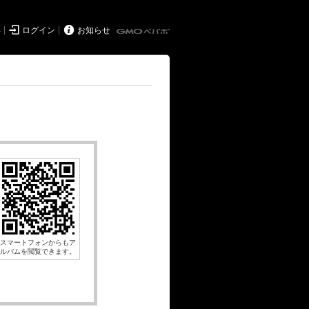


得
ログイン
お知らせ
スマートフォンからもア
ルバムを閲覧できます。