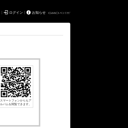


得
ログイン
お知らせ
スマートフォンからもア
ルバムを閲覧できます。