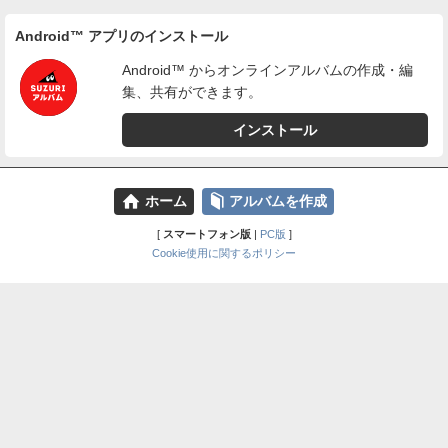
Android™ アプリのインストール
Android™ からオンラインアルバムの作成・編
集、共有ができます。
インストール
⌂
📕
ホーム
アルバムを作成
[
スマートフォン版
|
PC版
]
Cookie使用に関するポリシー