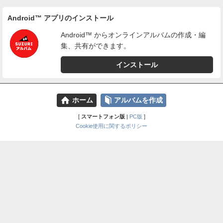
Android™ アプリのインストール
Android™ からオンラインアルバムの作成・編
集、共有ができます。
インストール
⌂
📕
ホーム
アルバムを作成
[
スマートフォン版
|
PC版
]
Cookie使用に関するポリシー