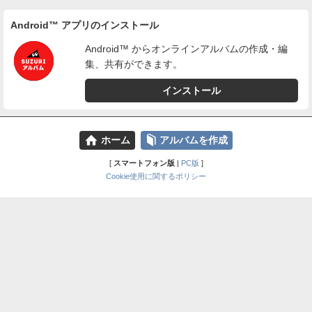
Android™ アプリのインストール
Android™ からオンラインアルバムの作成・編
集、共有ができます。
インストール
⌂
📕
ホーム
アルバムを作成
[
スマートフォン版
|
PC版
]
Cookie使用に関するポリシー