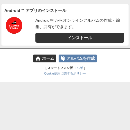
Android™ アプリのインストール
Android™ からオンラインアルバムの作成・編
集、共有ができます。
インストール
⌂
📕
ホーム
アルバムを作成
[
スマートフォン版
|
PC版
]
Cookie使用に関するポリシー