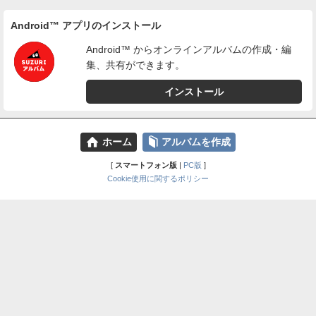
Android™ アプリのインストール
Android™ からオンラインアルバムの作成・編
集、共有ができます。
インストール
⌂
📕
ホーム
アルバムを作成
[
スマートフォン版
|
PC版
]
Cookie使用に関するポリシー