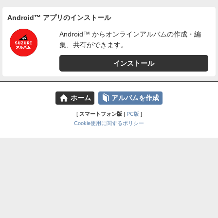
Android™ アプリのインストール
Android™ からオンラインアルバムの作成・編
集、共有ができます。
インストール
⌂
📕
ホーム
アルバムを作成
[
スマートフォン版
|
PC版
]
Cookie使用に関するポリシー