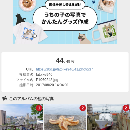
44
/ 49 枚
URL:
https://30d.jp/fatbike946/41/photo/37
投稿者名:
fatbike946
ファイル名:
P1060248.jpg
撮影日時:
2017/08/20 14:04:01
🌄
このアルバムの他の写真
1
2
2