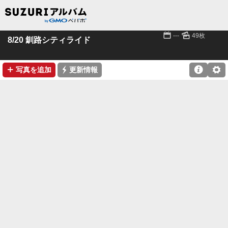
📅
🌄
---
49枚
8/20 釧路シティライド
➕
⚡

⚙
写真を追加
更新情報