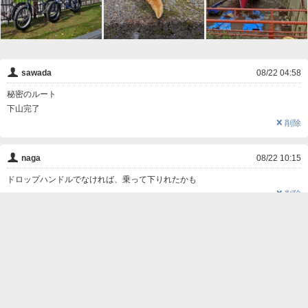
👤
sawada
08/22 04:58
秘密のルート
下山完了
❌
削除
👤
naga
08/22 10:15
ドロップハンドルでなければ、乗って下りれたかも
❌
削除

この写真にコメントする
名前
コメント