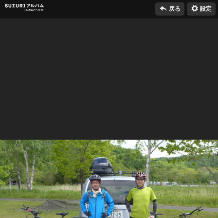

⚙
SUZURIアルバム
戻る
設定