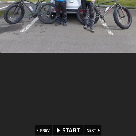
⏪
⏩
▶