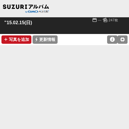
📅
🌄
---
247枚
"15.02.15(日)
➕
⚡

⚙
写真を追加
更新情報