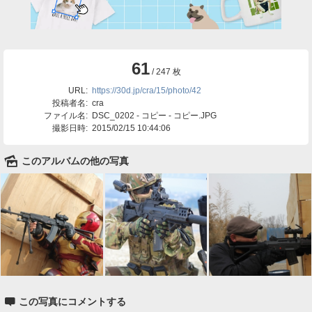
61
/ 247 枚
URL:
https://30d.jp/cra/15/photo/42
投稿者名:
cra
ファイル名:
DSC_0202 - コピー - コピー.JPG
撮影日時:
2015/02/15 10:44:06
🌄
このアルバムの他の写真

この写真にコメントする