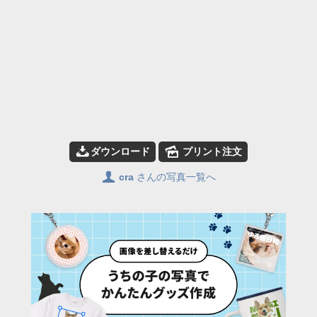
📥
🌄
ダウンロード
プリント注文
👤
cra
さんの写真一覧へ