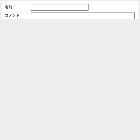
名前
コメント
削除用パスワード

一覧に戻る
Android™ アプリのインストール
Android™ からオンラインアルバムの作成・編
集、共有ができます。
インストール