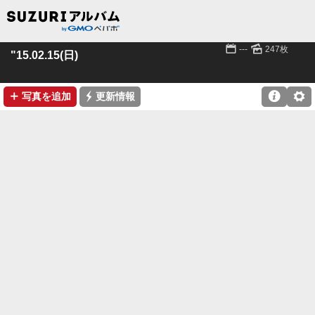
📅
🌄
---
247枚
"15.02.15(日)
➕
⚡

⚙
写真を追加
更新情報