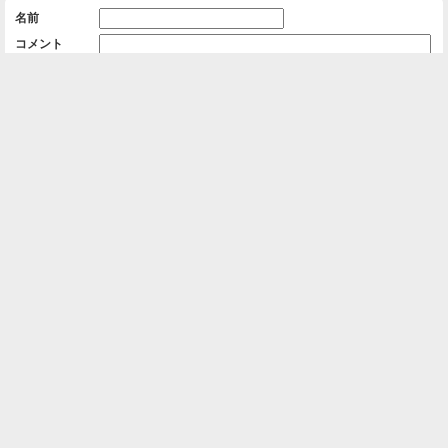
名前
コメント
削除用パスワード

一覧に戻る
Android™ アプリのインストール
Android™ からオンラインアルバムの作成・編
集、共有ができます。
インストール
⌂
📕
ホーム
アルバムを作成