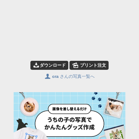
📥
🌄
ダウンロード
プリント注文
👤
cra
さんの写真一覧へ