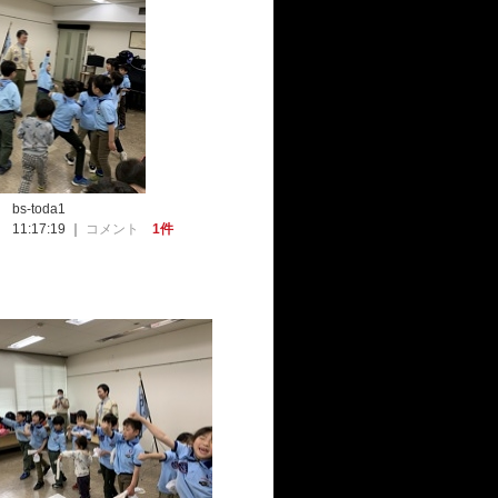
bs-toda1
11:17:19
｜
コメント
1件