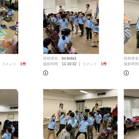
投稿者名
bs-toda1
投稿者名
｜
コメント
1件
撮影時間
11:10:32
｜
コメント
1件
撮影時間