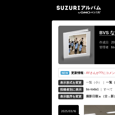
SUZ
BVS
作成日
20
管理者
bs
更新情報
-
AYさんが??にコメントし
一覧（小）
｜
一覧
表示形式を変更
bs-toda1
｜
すべて
投稿者別に表示
撮影日順▲（古→新
表示順序を変更
2025/03/16