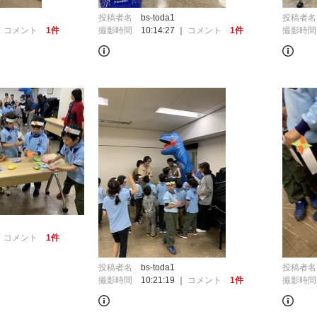
投稿者名
bs-toda1
投稿者名
｜
コメント
1件
撮影時間
10:14:27
｜
コメント
1件
撮影時間
｜
コメント
1件
投稿者名
bs-toda1
投稿者名
撮影時間
10:21:19
｜
コメント
1件
撮影時間