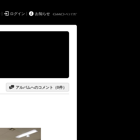


持
ログイン
お知らせ

アルバムへのコメント（
0
件）