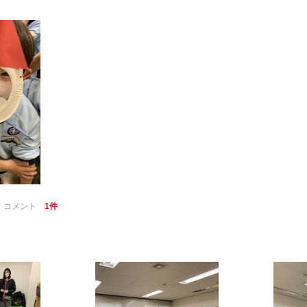
｜
コメント
1件