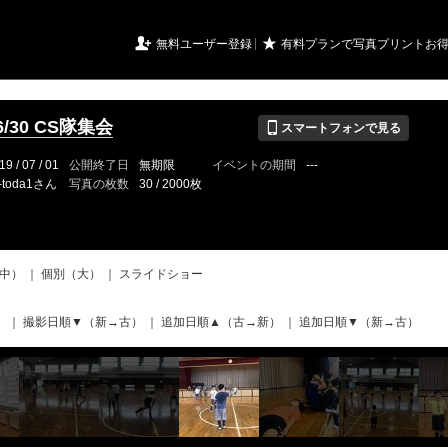
URIアルバム

★
無料ユーザー登録
有料プランで写真プリントお
📱
06/30 CS隊集会
スマートフォンで見る
19 / 07 / 01
公開終了日
無期限
イベントの期間
---
-toda1さん
写真の枚数
30 / 2000枚
中）
｜
個別（大）
｜
スライドショー
）
｜
撮影日順▼（新→古）
｜
追加日順▲（古→新）
｜
追加日順▼（新→古）