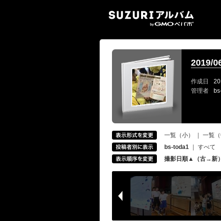
SUZ
2019/
作成日
20
管理者
bs
一覧（小）
｜
一覧（
bs-toda1
｜
すべて
撮影日順▲（古→新