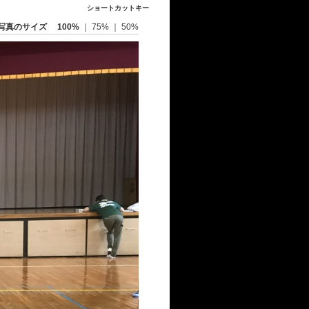
ショートカットキー
写真のサイズ
100%
｜
75%
｜
50%