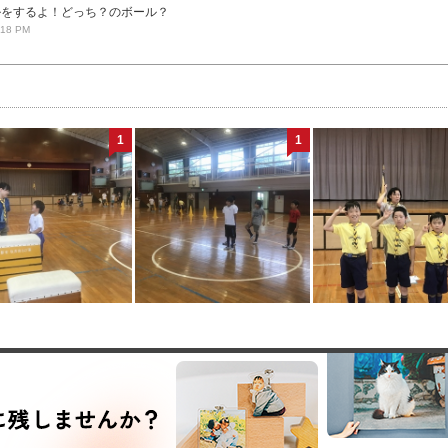
ルをするよ！どっち？のボール？
:18 PM
1
1