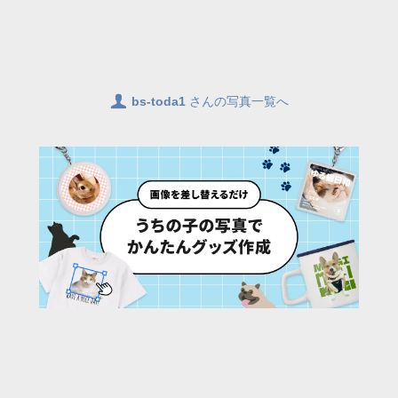
👤
bs-toda1
さんの写真一覧へ
18
/ 25 枚
URL:
https://30d.jp/bs-toda1/137/photo/18