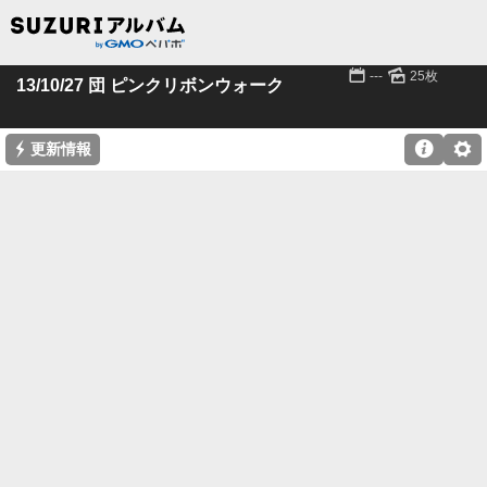
📅
🌄
---
25枚
13/10/27 団 ピンクリボンウォーク
⚡

⚙
更新情報