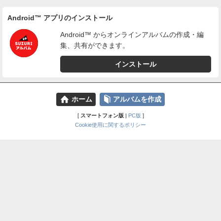
Android™ アプリのインストール
Android™ からオンラインアルバムの作成・編
集、共有ができます。
インストール
⌂
📕
ホーム
アルバムを作成
[
スマートフォン版
|
PC版
]
Cookie使用に関するポリシー