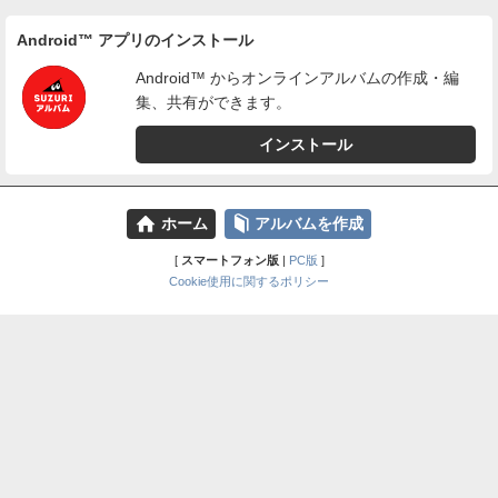
Android™ アプリのインストール
Android™ からオンラインアルバムの作成・編
集、共有ができます。
インストール
⌂
📕
ホーム
アルバムを作成
[
スマートフォン版
|
PC版
]
Cookie使用に関するポリシー