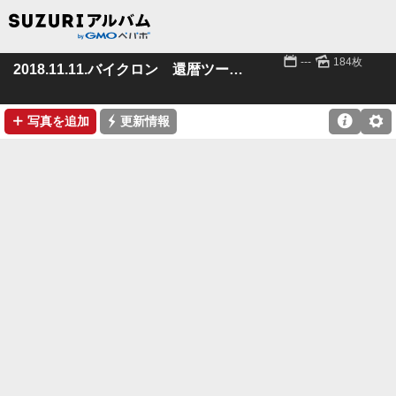
📅
🌄
---
184枚
2018.11.11.バイクロン 還暦ツーリング
➕
⚡

⚙
写真を追加
更新情報