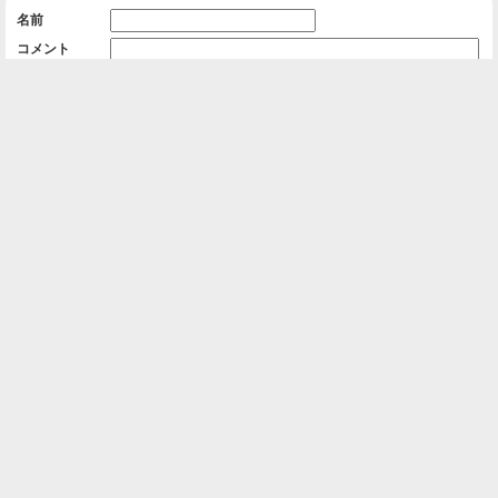
名前
コメント
削除用パスワード

一覧に戻る
Android™ アプリのインストール
Android™ からオンラインアルバムの作成・編
集、共有ができます。
インストール
⌂
📕
ホーム
アルバムを作成