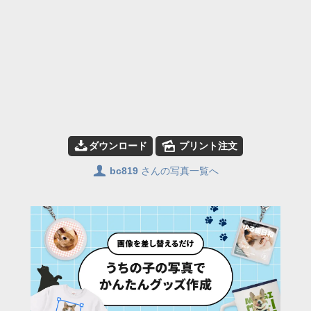
📥
🌄
ダウンロード
プリント注文
👤
bc819
さんの写真一覧へ