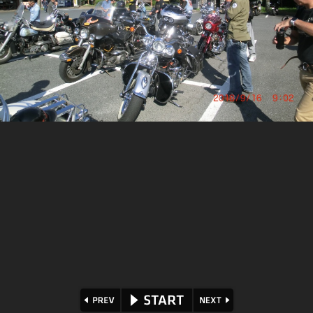
⏪
⏩
▶