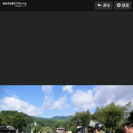

⚙
SUZURIアルバム
戻る
設定