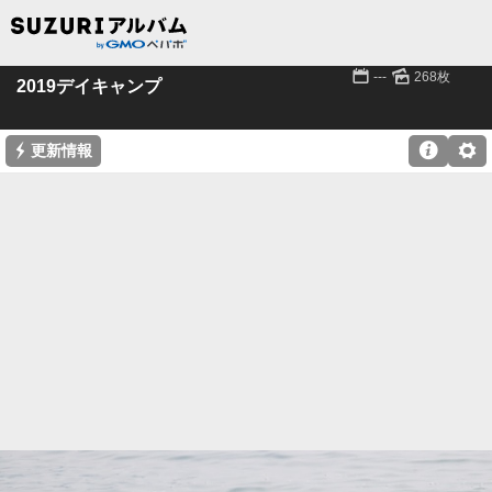
📅
🌄
---
268枚
2019デイキャンプ
⚡

⚙
更新情報