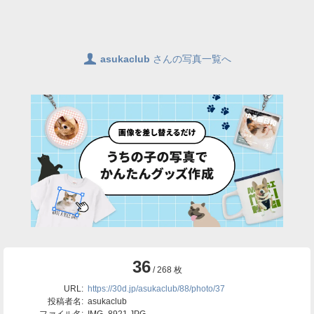
👤
asukaclub
さんの写真一覧へ
36
/ 268 枚
URL:
https://30d.jp/asukaclub/88/photo/37
投稿者名:
asukaclub
ファイル名:
IMG_8921.JPG