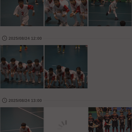
🕔
2025/08/24 12:00
🕔
2025/08/24 13:00