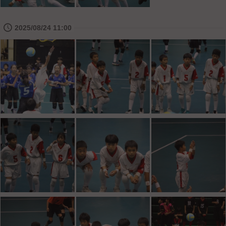
🕔
2025/08/24 11:00