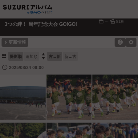
📅
🌄
---
81枚
3つの絆！ 周年記念大会 GO!GO!
⚡

⚙
更新情報
⚏

撮影順
追加順
古→新
新→古
🕔
2025/08/24 08:00