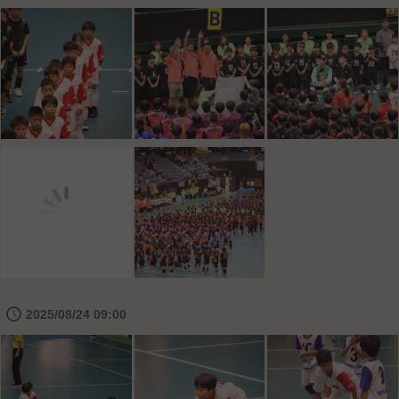
🕔
2025/08/24 09:00