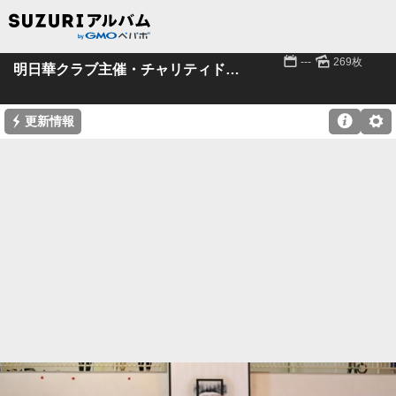
📅
🌄
---
269枚
明日華クラブ主催・チャリティドッジ!!(後編）
⚡

⚙
更新情報