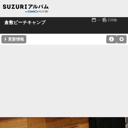
📅
🌄
---
239枚
倉敷ピーチキャンプ
⚡

⚙
更新情報