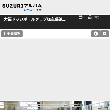
📅
🌄
---
83枚
大福ドッジボールクラブ様主催練習試合
⚡

⚙
更新情報