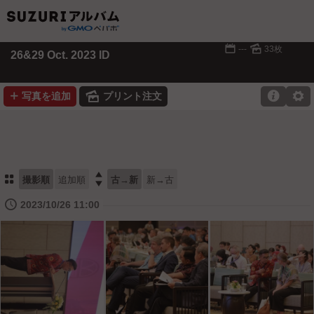
📅
🌄
---
33枚
26&29 Oct. 2023 ID
➕
🌄

⚙
写真を追加
プリント注文
⚏

撮影順
追加順
古→新
新→古
🕔
2023/10/26 11:00