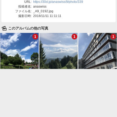
URL:
https://30d.jp/anaswiss/9/photo/339
投稿者名:
anaswiss
ファイル名:
_A9_0192.jpg
撮影日時:
2018/11/11 11:11:11
🌄
このアルバムの他の写真
1
1
1

一覧に戻る
Android™ アプリのインストール
Android™ からオンラインアルバムの作成・編
集、共有ができます。