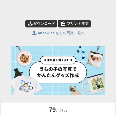
📥
🌄
ダウンロード
プリント注文
👤
anaswiss
さんの写真一覧へ
79
/ 196 枚