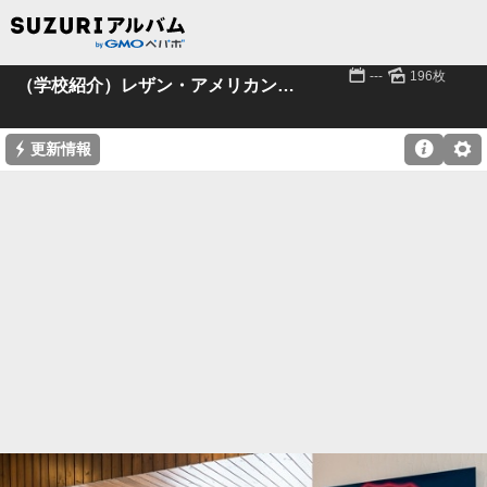
📅
🌄
---
196枚
（学校紹介）レザン・アメリカン・スクール
⚡

⚙
更新情報