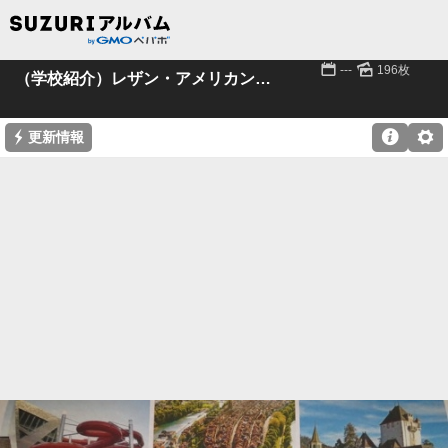
📅
🌄
---
196枚
（学校紹介）レザン・アメリカン・スクール
⚡

⚙
更新情報