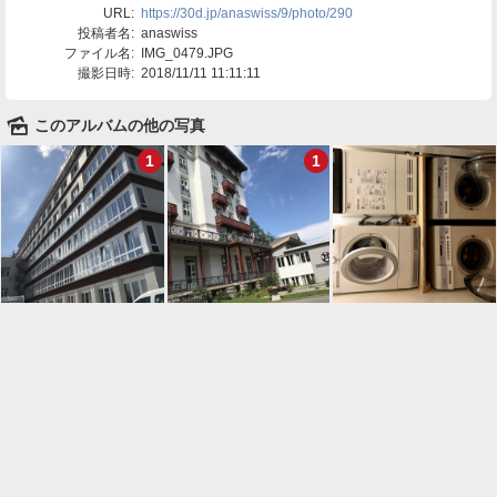
URL:
https://30d.jp/anaswiss/9/photo/290
投稿者名:
anaswiss
ファイル名:
IMG_0479.JPG
撮影日時:
2018/11/11 11:11:11
🌄
このアルバムの他の写真
1
1

一覧に戻る
Android™ アプリのインストール
Android™ からオンラインアルバムの作成・編
集、共有ができます。