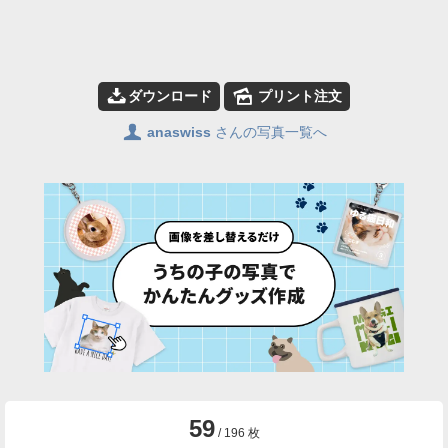
📥
🌄
ダウンロード
プリント注文
👤
anaswiss
さんの写真一覧へ
59
/ 196 枚