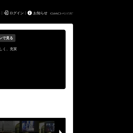


得
ログイン
お知らせ
ンで見る
しく、充実