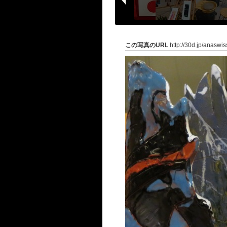
この写真のURL
http://30d.jp/anaswi