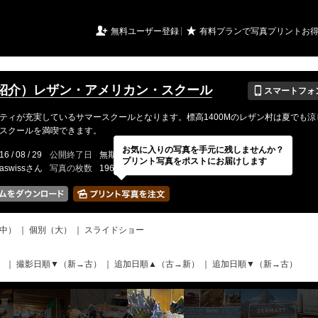
URIアルバム

★
無料ユーザー登録
有料プランで写真プリントお
📱
紹介）レザン・アメリカン・スクール
スマートフォ
ティが充実しているサマースクールとなります。標高1400Mのレザン村は夏でも涼
スクールを満喫できます。
お気に入りの写真を手元に残しませんか？
16 / 08 / 29
公開終了日
無期限
イベントの期間
---
プリント写真をポストにお届けします
aswissさん
写真の枚数
196 / 2000枚
中）
｜
個別（大）
｜
スライドショー
）
｜
撮影日順▼（新→古）
｜
追加日順▲（古→新）
｜
追加日順▼（新→古）