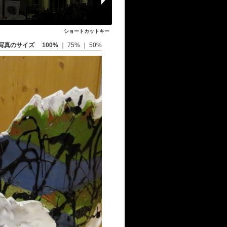
ショートカットキー
写真のサイズ
100%
｜
75%
｜
50%