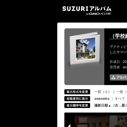
SUZ
（学校
アクティビ
したサマー
作成日
20
管理者
an
一覧（小）
｜
一覧（
anaswiss
｜
すべて
撮影日順▲（古→新